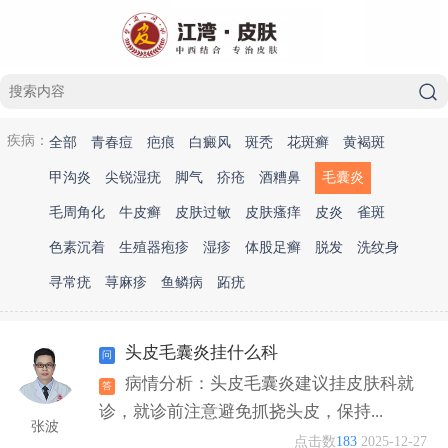
疾病：
全部
青春痘
疤痕
白癜风
斑秃
花斑癣
黄褐斑
甲沟炎
尖锐湿疣
脚气
疥疮
酒糟鼻
毛囊炎
毛周角化
牛皮癣
皮肤过敏
皮肤瘙痒
皮炎
雀斑
色素沉着
生殖器疱疹
湿疹
体股足癣
脱发
洗纹身
寻常疣
荨麻疹
鱼鳞病
跖疣
头皮毛囊炎挂什么科
病情分析：头皮毛囊炎建议挂皮肤科就
诊，就诊前注意避免抓挠头皮，保持...
张波
点击数
183
2025-12-27