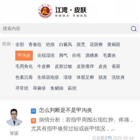
疾病：
全部
青春痘
疤痕
白癜风
斑秃
花斑癣
黄褐斑
甲沟炎
尖锐湿疣
脚气
疥疮
酒糟鼻
毛囊炎
毛周角化
牛皮癣
皮肤过敏
皮肤瘙痒
皮炎
雀斑
色素沉着
生殖器疱疹
湿疹
体股足癣
脱发
洗纹身
寻常疣
荨麻疹
鱼鳞病
跖疣
怎么判断是不是甲沟炎
病情分析：若指甲周围出现红肿、疼痛，
尤其有指甲修剪过短或嵌甲情况，...
张波
点击数
179
2025-10-14