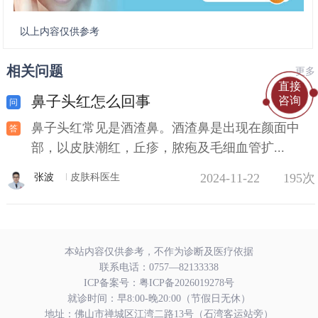
以上内容仅供参考
相关问题
更多
直接
鼻子头红怎么回事
咨询
鼻子头红常见是酒渣鼻。酒渣鼻是出现在颜面中
部，以皮肤潮红，丘疹，脓疱及毛细血管扩...
2024-11-22
195次
张波
皮肤科医生
本站内容仅供参考，不作为诊断及医疗依据
联系电话：
0757—82133338
ICP备案号：
粤ICP备2026019278号
就诊时间：早8:00-晚20:00（节假日无休）
地址：佛山市禅城区江湾二路13号（石湾客运站旁）